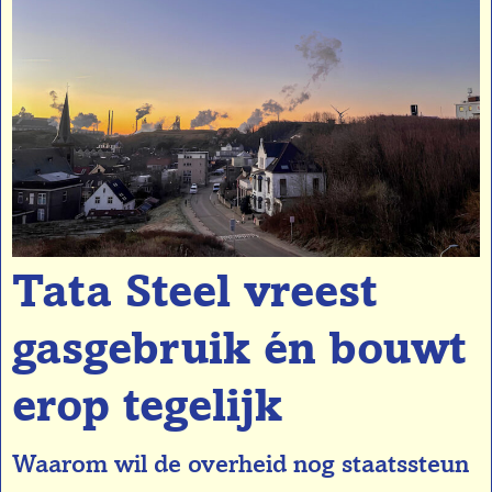
Tata Steel vreest
gasgebruik én bouwt
erop tegelijk
Waarom wil de overheid nog staatssteun