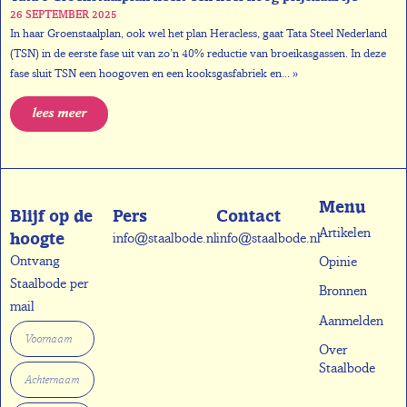
26 SEPTEMBER 2025
In haar Groenstaalplan, ook wel het plan Heracless, gaat Tata Steel Nederland
(TSN) in de eerste fase uit van zo’n 40% reductie van broeikasgassen. In deze
fase sluit TSN een hoogoven en een kooksgasfabriek en... »
lees meer
Menu
Blijf op de
Pers
Contact
Artikelen
hoogte
info@staalbode.nl
info@staalbode.nl
Ontvang
Opinie
Staalbode per
Bronnen
mail
Aanmelden
Over
Staalbode