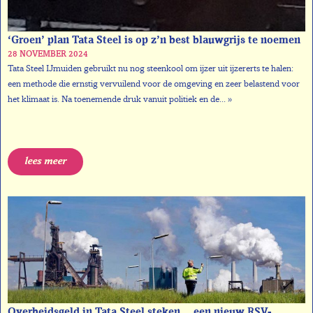
‘Groen’ plan Tata Steel is op z’n best blauwgrijs te noemen
28 NOVEMBER 2024
Tata Steel IJmuiden gebruikt nu nog steenkool om ijzer uit ijzererts te halen:
een methode die ernstig vervuilend voor de omgeving en zeer belastend voor
het klimaat is. Na toenemende druk vanuit politiek en de... »
lees meer
Overheidsgeld in Tata Steel steken… een nieuw RSV-