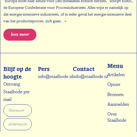
“Europa moet haar keuze voor DRI-installaties kritisch herzien,” schrijft EuRIC,
de Europese Confederatie voor Procesindustrieën. Alles wijst er namelijk op
dat energie-intensieve industrieën, of in ieder geval het energie-intensieve deel
van het productieproces, zich gaan... »
lees meer
Menu
Blijf op de
Pers
Contact
Artikelen
hoogte
info@staalbode.nl
info@staalbode.nl
Ontvang
Opinie
Staalbode per
Bronnen
mail
Aanmelden
Over
Staalbode