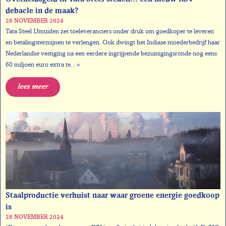
debacle in de maak?
28 NOVEMBER 2024
Tata Steel IJmuiden zet toeleveranciers onder druk om goedkoper te leveren
en betalingstermijnen te verlengen. Ook dwingt het Indiase moederbedrijf haar
Nederlandse vestiging na een eerdere ingrijpende bezuinigingsronde nog eens
60 miljoen euro extra te... »
lees meer
Staalproductie verhuist naar waar groene energie goedkoop
is
28 NOVEMBER 2024