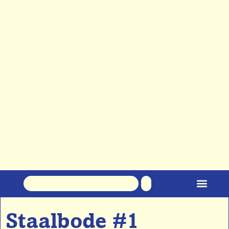
Klare taal over staal
Staalbode #1